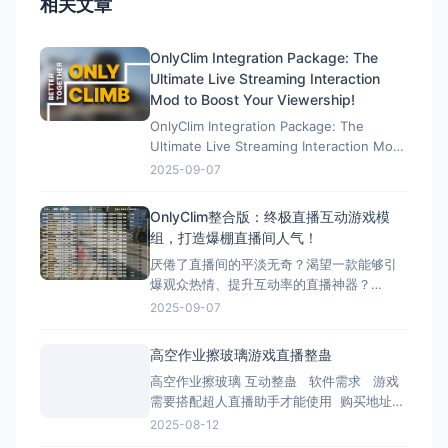
相关文章
OnlyClim Integration Package: The
Ultimate Live Streaming Interaction
Mod to Boost Your Viewership!
OnlyClim Integration Package: The
Ultimate Live Streaming Interaction Mod
to Boost Your Viewership! 效果演示：
2025-09-07
https://cax8is1vtoe.feishu.cn/wiki/U89Ww
OnlyClim整合版：终极直播互动游戏模
组，打造爆棚直播间人气！
厌倦了直播间的平淡无奇？渴望一款能够引
爆观众热情、提升互动率的直播神器？
OnlyClim整合版正是为您量身打造的终极解
2025-09-07
决方案！这款专为直播主设计的游戏模组集
合了丰富趣味功能和稳定性能优化，已成为
高空作业擦玻璃游戏直播整蛊
无数人气主播的秘密武器。 效果演示：
高空作业擦玻璃 互动整蛊 软件需求 游戏
https://cax8is1vtoe.feishu.c
需要搭配超人直播助手才能使用 购买地址：
https://game.tomienn.com/?sid=22 下
2025-08-12
载地址