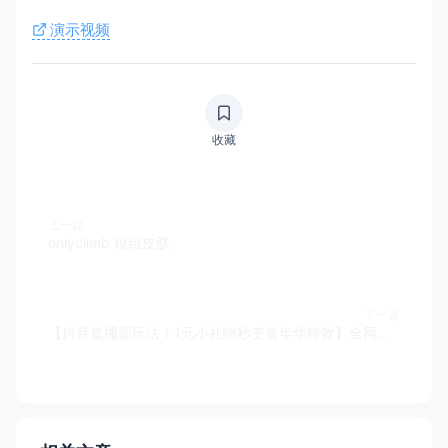
演示视频
收藏
上一篇
onlyclimb 模组皮肤
下一篇
【抖音直播新玩法！1元小礼物秒变嘉年华特效】全网主播都在用的流量密码