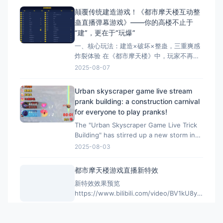
https://cax8is1vtoe.feishu.cn/wiki/Jn4AwsVfci
颠覆传统建造游戏！《都市摩天楼互动整
蛊直播弹幕游戏》——你的高楼不止于
“建”，更在于“玩爆”​
一、核心玩法：建造×破坏×整蛊，三重爽感
炸裂体验​ 在《都市摩天楼》中，玩家不再只
是枯燥堆叠楼层的“建筑师”，而是化身掌控全
2025-08-07
局的整蛊大师​！ ✅ ​30+种脑洞道具​：从“大锤
80”暴力拆楼到“黑洞吞噬”、“东风摧毁1000
Urban skyscraper game live stream
层”，再到“神龙修复400层”，道具系统融合
prank building: a construction carnival
中式幽默与科幻脑洞。 ✅
for everyone to play pranks!
The "Urban Skyscraper Game Live Trick
Building" has stirred up a new storm in
the live gaming industry, taking the
2025-08-03
confrontation between "construction
都市摩天楼游戏直播新特效
新特效效果预览
https://www.bilibili.com/video/BV1kU8yzpEtJ/?
vd_source=c67a89ff9359567b1c3c62a8d93fbcf
2025-07-31
都市摩天楼购买地址：