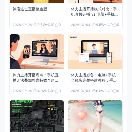
神庙逃亡直播整蛊版
体力主播开播模式对比：手
机直接开播 vs 电脑+手机方
案，哪种更适合你？
9.3W+
0
0
4.6W+
0
0
2026-07-08
2026-07-04
体力主播开播痛点：手机直
体力主播必备：电脑+手机
播无法叠加整蛊特效？超人
当镜头完整搭建教程，手把
直播助手来解决！
手教你实现整蛊特效！
4.9W+
0
0
6.6W+
0
0
2026-07-04
2026-07-04