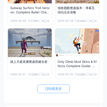
Subway Surfers Troll Versi
地铁跑酷整蛊版本：弹幕互
on: Complete Bullet Chat I
动玩法全攻略
nteractive Guide
7.5W+
0
0
9.4W+
0
0
2026-05-28
2026-05-28
跳上天庭直播整蛊搭建全套
Only Climb Mod Skins & Ef
fects Complete Guide: Ult
imate Live Streaming Exp
erience
25W+
0
0
9.6W+
0
0
2026-05-21
2026-05-19
加载更多