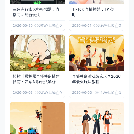
三角洲解密大师模拟器：直
TikTok 直播神器：TK 倒计
播间互动新玩法
时
30W+
0
0
8.9W+
0
0
2026-06-30
2026-06-21
捡树叶模拟器直播整蛊搭建
直播整蛊游戏怎么玩？2026
指南：弹幕互动玩法解析
年最火玩法教程
23W+
0
0
11W+
0
0
2026-06-08
2026-06-03