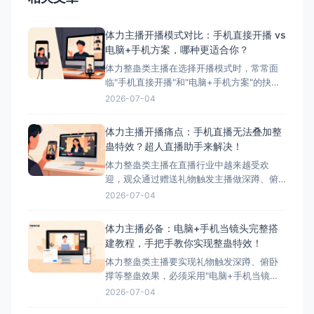
体力主播开播模式对比：手机直接开播 vs
电脑+手机方案，哪种更适合你？
体力整蛊类主播在选择开播模式时，常常面
临"手机直接开播"和"电脑+手机方案"的抉
择。本文将详细对比这两种模式的优缺点，
2026-07-04
并为您推荐最适合体力主播的方案——搭配
超人直播助手的电脑+手机方案。 ## 两种开
体力主播开播痛点：手机直播无法叠加整
播模式简介 ### 模式一：手机直接开播 这
蛊特效？超人直播助手来解决！
是最简单、最常用的开播方式，主播直接使
体力整蛊类主播在直播行业中越来越受欢
迎，观众通过赠送礼物触发主播做深蹲、俯
卧撑等体力动作，互动性极强。然而，这类
2026-07-04
主播在开播时面临着一个致命问题：手机直
播无法叠加第三方整蛊特效。本文将深入分
体力主播必备：电脑+手机当镜头完整搭
析这一痛点，并为您提供完美解决方案——
建教程，手把手教你实现整蛊特效！
超人直播助手。 &nbsp; ## 体力主播面临的
体力整蛊类主播要实现礼物触发深蹲、俯卧
核心痛点 &nbs
撑等整蛊效果，必须采用"电脑+手机当镜
头"的组合方案。本文将手把手教您完成整个
2026-07-04
搭建流程，让您轻松实现直播整蛊特效。 搭