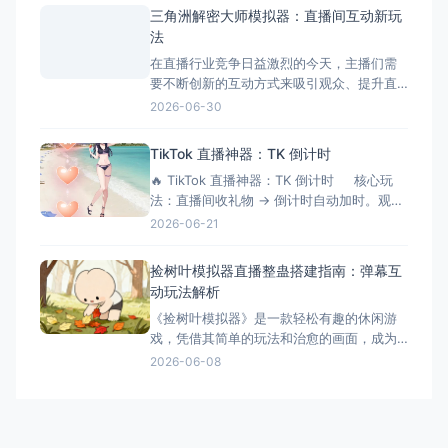
建前的准备工作 硬件准备 电脑：Windows
三角洲解密大师模拟器：直播间互动新玩
系统，配置建议：Intel i5以上处理器、8GB
法
以上内存、独立显卡 手机：支
在直播行业竞争日益激烈的今天，主播们需
要不断创新的互动方式来吸引观众、提升直
播间氛围。三角洲解密大师模拟器作为一款
2026-06-30
专为直播间设计的互动游戏工具，正成为越
来越多主播提升互动性的秘密武器。它不仅
TikTok 直播神器：TK 倒计时
能够增加直播的趣味性，还能有效延长观众
🔥 TikTok 直播神器：TK 倒计时 核心玩
停留时间，提升直播间的活跃度和收益。 什
法：直播间收礼物 → 倒计时自动加时。观众
么是三角洲解密大师模拟器？
刷得越猛，直播/挑战时间越长！完美适配
2026-06-21
OBS 绿幕抠像。 ⚙️ 功能清单详解 📡 1.
弹幕与数据连接 ✅ 一键连接：无缝对接
捡树叶模拟器直播整蛊搭建指南：弹幕互
TikTok 直
动玩法解析
《捡树叶模拟器》是一款轻松有趣的休闲游
戏，凭借其简单的玩法和治愈的画面，成为
了直播整蛊玩法的新选择。今天就来详细介
2026-06-08
绍捡树叶模拟器直播整蛊的搭建方法和互动
玩法。 游戏简介 《捡树叶模拟器》是一款休
闲模拟游戏，玩家需要在美丽的森林中收集
各种树叶。游戏画面精美，玩法简单，非常