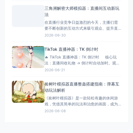
建前的准备工作 硬件准备 电脑：Windows
三角洲解密大师模拟器：直播间互动新玩
系统，配置建议：Intel i5以上处理器、8GB
法
以上内存、独立显卡 手机：支
在直播行业竞争日益激烈的今天，主播们需
要不断创新的互动方式来吸引观众、提升直
播间氛围。三角洲解密大师模拟器作为一款
2026-06-30
专为直播间设计的互动游戏工具，正成为越
来越多主播提升互动性的秘密武器。它不仅
TikTok 直播神器：TK 倒计时
能够增加直播的趣味性，还能有效延长观众
🔥 TikTok 直播神器：TK 倒计时 核心玩
停留时间，提升直播间的活跃度和收益。 什
法：直播间收礼物 → 倒计时自动加时。观众
么是三角洲解密大师模拟器？
刷得越猛，直播/挑战时间越长！完美适配
2026-06-21
OBS 绿幕抠像。 ⚙️ 功能清单详解 📡 1.
弹幕与数据连接 ✅ 一键连接：无缝对接
捡树叶模拟器直播整蛊搭建指南：弹幕互
TikTok 直
动玩法解析
《捡树叶模拟器》是一款轻松有趣的休闲游
戏，凭借其简单的玩法和治愈的画面，成为
了直播整蛊玩法的新选择。今天就来详细介
2026-06-08
绍捡树叶模拟器直播整蛊的搭建方法和互动
玩法。 游戏简介 《捡树叶模拟器》是一款休
闲模拟游戏，玩家需要在美丽的森林中收集