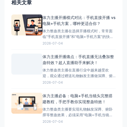
相关文章
体力主播开播模式对比：手机直接开播 vs
电脑+手机方案，哪种更适合你？
体力整蛊类主播在选择开播模式时，常常面
临"手机直接开播"和"电脑+手机方案"的抉
择。本文将详细对比这两种模式的优缺点，
2026-07-04
并为您推荐最适合体力主播的方案——搭配
超人直播助手的电脑+手机方案。 ## 两种开
体力主播开播痛点：手机直播无法叠加整
播模式简介 ### 模式一：手机直接开播 这
蛊特效？超人直播助手来解决！
是最简单、最常用的开播方式，主播直接使
体力整蛊类主播在直播行业中越来越受欢
迎，观众通过赠送礼物触发主播做深蹲、俯
卧撑等体力动作，互动性极强。然而，这类
2026-07-04
主播在开播时面临着一个致命问题：手机直
播无法叠加第三方整蛊特效。本文将深入分
体力主播必备：电脑+手机当镜头完整搭
析这一痛点，并为您提供完美解决方案——
建教程，手把手教你实现整蛊特效！
超人直播助手。 &nbsp; ## 体力主播面临的
体力整蛊类主播要实现礼物触发深蹲、俯卧
核心痛点 &nbs
撑等整蛊效果，必须采用"电脑+手机当镜
头"的组合方案。本文将手把手教您完成整个
2026-07-04
搭建流程，让您轻松实现直播整蛊特效。 搭