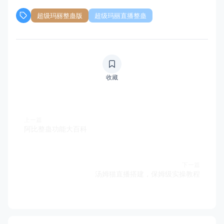
超级玛丽整蛊版
超级玛丽直播整蛊
收藏
上一篇
阿比整蛊功能大百科
下一篇
汤姆猫直播搭建，保姆级实操教程