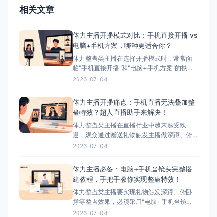
相关文章
体力主播开播模式对比：手机直接开播 vs
电脑+手机方案，哪种更适合你？
体力整蛊类主播在选择开播模式时，常常面
临"手机直接开播"和"电脑+手机方案"的抉
择。本文将详细对比这两种模式的优缺点，
2026-07-04
并为您推荐最适合体力主播的方案——搭配
超人直播助手的电脑+手机方案。 ## 两种开
体力主播开播痛点：手机直播无法叠加整
播模式简介 ### 模式一：手机直接开播 这
蛊特效？超人直播助手来解决！
是最简单、最常用的开播方式，主播直接使
体力整蛊类主播在直播行业中越来越受欢
迎，观众通过赠送礼物触发主播做深蹲、俯
卧撑等体力动作，互动性极强。然而，这类
2026-07-04
主播在开播时面临着一个致命问题：手机直
播无法叠加第三方整蛊特效。本文将深入分
体力主播必备：电脑+手机当镜头完整搭
析这一痛点，并为您提供完美解决方案——
建教程，手把手教你实现整蛊特效！
超人直播助手。 &nbsp; ## 体力主播面临的
体力整蛊类主播要实现礼物触发深蹲、俯卧
核心痛点 &nbs
撑等整蛊效果，必须采用"电脑+手机当镜
头"的组合方案。本文将手把手教您完成整个
2026-07-04