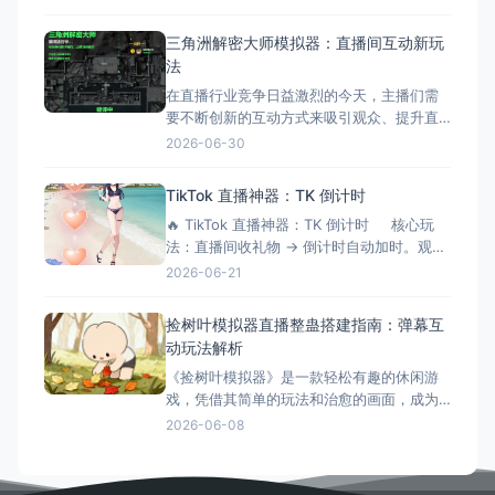
搭建流程，让您轻松实现直播整蛊特效。 搭
建前的准备工作 硬件准备 电脑：Windows
三角洲解密大师模拟器：直播间互动新玩
系统，配置建议：Intel i5以上处理器、8GB
法
以上内存、独立显卡 手机：支
在直播行业竞争日益激烈的今天，主播们需
要不断创新的互动方式来吸引观众、提升直
播间氛围。三角洲解密大师模拟器作为一款
2026-06-30
专为直播间设计的互动游戏工具，正成为越
来越多主播提升互动性的秘密武器。它不仅
TikTok 直播神器：TK 倒计时
能够增加直播的趣味性，还能有效延长观众
🔥 TikTok 直播神器：TK 倒计时 核心玩
停留时间，提升直播间的活跃度和收益。 什
法：直播间收礼物 → 倒计时自动加时。观众
么是三角洲解密大师模拟器？
刷得越猛，直播/挑战时间越长！完美适配
2026-06-21
OBS 绿幕抠像。 ⚙️ 功能清单详解 📡 1.
弹幕与数据连接 ✅ 一键连接：无缝对接
捡树叶模拟器直播整蛊搭建指南：弹幕互
TikTok 直
动玩法解析
《捡树叶模拟器》是一款轻松有趣的休闲游
戏，凭借其简单的玩法和治愈的画面，成为
了直播整蛊玩法的新选择。今天就来详细介
2026-06-08
绍捡树叶模拟器直播整蛊的搭建方法和互动
玩法。 游戏简介 《捡树叶模拟器》是一款休
闲模拟游戏，玩家需要在美丽的森林中收集