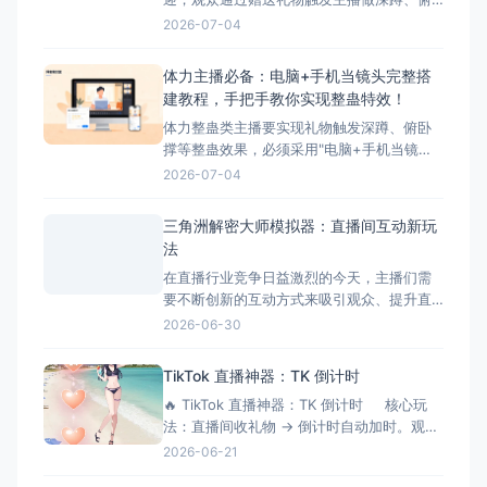
卧撑等体力动作，互动性极强。然而，这类
2026-07-04
主播在开播时面临着一个致命问题：手机直
播无法叠加第三方整蛊特效。本文将深入分
体力主播必备：电脑+手机当镜头完整搭
析这一痛点，并为您提供完美解决方案——
建教程，手把手教你实现整蛊特效！
超人直播助手。 &nbsp; ## 体力主播面临的
体力整蛊类主播要实现礼物触发深蹲、俯卧
核心痛点 &nbs
撑等整蛊效果，必须采用"电脑+手机当镜
头"的组合方案。本文将手把手教您完成整个
2026-07-04
搭建流程，让您轻松实现直播整蛊特效。 搭
建前的准备工作 硬件准备 电脑：Windows
三角洲解密大师模拟器：直播间互动新玩
系统，配置建议：Intel i5以上处理器、8GB
法
以上内存、独立显卡 手机：支
在直播行业竞争日益激烈的今天，主播们需
要不断创新的互动方式来吸引观众、提升直
播间氛围。三角洲解密大师模拟器作为一款
2026-06-30
专为直播间设计的互动游戏工具，正成为越
来越多主播提升互动性的秘密武器。它不仅
TikTok 直播神器：TK 倒计时
能够增加直播的趣味性，还能有效延长观众
🔥 TikTok 直播神器：TK 倒计时 核心玩
停留时间，提升直播间的活跃度和收益。 什
法：直播间收礼物 → 倒计时自动加时。观众
么是三角洲解密大师模拟器？
刷得越猛，直播/挑战时间越长！完美适配
2026-06-21
OBS 绿幕抠像。 ⚙️ 功能清单详解 📡 1.