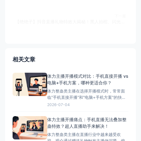
下一篇
【绝绝子】抖音直播礼物特效大揭秘！黑人抬棺、闪光弹、美女跳舞...让你的礼物瞬间吸睛，引爆直播间！支持快手、视频号、抖音、B站、TikTok！阿比整蛊官网：https://ab.tomienn.com/
相关文章
体力主播开播模式对比：手机直接开播 vs
电脑+手机方案，哪种更适合你？
体力整蛊类主播在选择开播模式时，常常面
临"手机直接开播"和"电脑+手机方案"的抉
择。本文将详细对比这两种模式的优缺点，
2026-07-04
并为您推荐最适合体力主播的方案——搭配
超人直播助手的电脑+手机方案。 ## 两种开
体力主播开播痛点：手机直播无法叠加整
播模式简介 ### 模式一：手机直接开播 这
蛊特效？超人直播助手来解决！
是最简单、最常用的开播方式，主播直接使
体力整蛊类主播在直播行业中越来越受欢
迎，观众通过赠送礼物触发主播做深蹲、俯