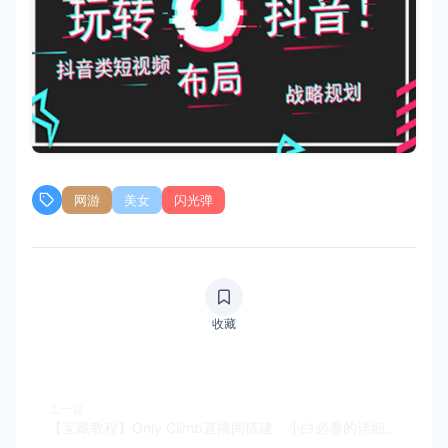
网游
美女
闪光弹
收藏
上一篇
【宝藏教程】Only Climb直播间搭建，小白必看的详细攻略来啦！🎬🖥️游戏主播必备 整蛊技能get