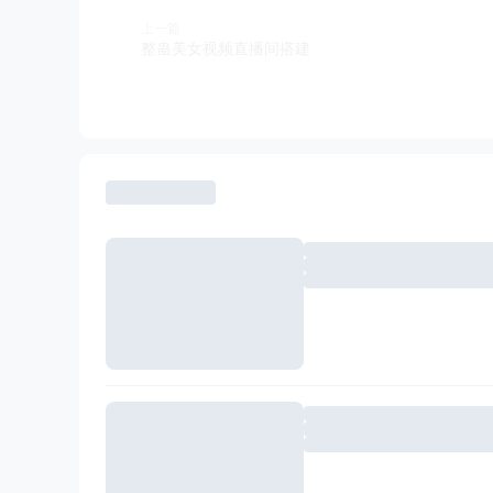
上一篇
整蛊美女视频直播间搭建