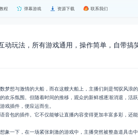
教程
弹幕游戏
资源下载
联系我们
互动玩法，所有游戏通用，操作简单，自带搞
数梦想与激情的大船，而在这艘大船上，主播们则是驾驭风浪的
的欢乐氛围。但随着时间的推移，观众的新鲜感逐渐消退，活跃
游戏插件，便应运而生。
语音包的插件。它不仅能够让直播内容变得更加丰富多彩，还能
想象一下，在一场紧张刺激的游戏中，主播突然被整蛊道具击中