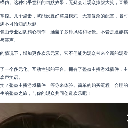
模仿。这种出乎意料的幽默效果，无疑会让观众捧腹大笑，直播
掌控。几个点击，就能设置好整蛊模式，无需复杂的配置，省时
满不可预知的乐趣。
包由专业团队精心制作，涵盖了多种风格和场景。不管是逗趣搞
与笑声。
的情况下，增加更多欢乐元素。它不但能为观众带来全新的观看
了一个多元化、互动性强的平台。拥有了整蛊主播游戏插件，主
欢声笑语。
笑？整蛊主播游戏插件，等你来体验。简单的购买流程，合理的
生的整蛊之旅，与你的观众共同创造欢乐吧！