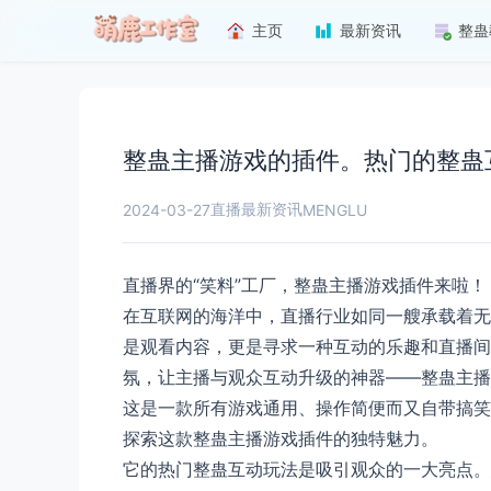
主页
最新资讯
整蛊
整蛊主播游戏的插件。热门的整蛊
直播最新资讯
2024-03-27
MENGLU
直播界的“笑料”工厂，整蛊主播游戏插件来啦！
在互联网的海洋中，直播行业如同一艘承载着无
是观看内容，更是寻求一种互动的乐趣和直播间
氛，让主播与观众互动升级的神器——整蛊主播
这是一款所有游戏通用、操作简便而又自带搞笑
探索这款整蛊主播游戏插件的独特魅力。
它的热门整蛊互动玩法是吸引观众的一大亮点。