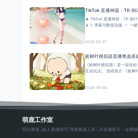
TikTok 直播神器：TK 
🔥 TikTok 直播神器：
📡 1. 弹
2026-06-21
捡树叶模拟器直播整蛊搭
《捡树叶模拟器》是一款轻松
互动玩法。 游戏简介 《捡
2026-06-08
萌鹿工作室
阿比整蛊 |超人直播助手|弹幕整蛊工具 | AI直播助手 - 全