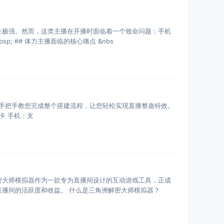
性极强。然而，这类主播在开播时面临着一个致命问题：手机
 ## 体力主播面临的核心痛点 &nbs
将手把手教您完成整个搭建流程，让您轻松实现直播整蛊特效。
搭建前的准备工作 硬件准备 电脑：Windows系统，配置建议：Intel i5以上处理器、8GB以上内存、独立显卡 手机：支
密大师模拟器作为一款专为直播间设计的互动游戏工具，正成
播间的活跃度和收益。 什么是三角洲解密大师模拟器？