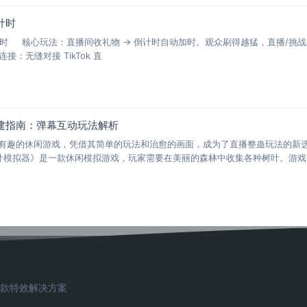
倒计时
TK 倒计时 核心玩法：直播间收礼物 → 倒计时自动加时。观众刷得越猛，直播/
幕与数据连接 ✅ 一键连接：无缝对接 TikTok 直
建指南：弹幕互动玩法解析
有趣的休闲游戏，凭借其简单的玩法和治愈的画面，成为了直播整蛊玩法的新
树叶模拟器》是一款休闲模拟游戏，玩家需要在美丽的森林中收集各种树叶。游
网爆款特效解决方案