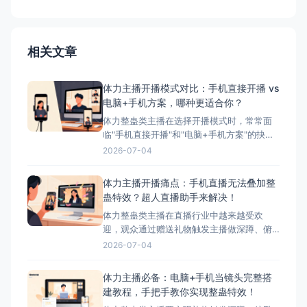
相关文章
体力主播开播模式对比：手机直接开播 vs
电脑+手机方案，哪种更适合你？
体力整蛊类主播在选择开播模式时，常常面
临"手机直接开播"和"电脑+手机方案"的抉
择。本文将详细对比这两种模式的优缺点，
2026-07-04
并为您推荐最适合体力主播的方案——搭配
超人直播助手的电脑+手机方案。 ## 两种开
体力主播开播痛点：手机直播无法叠加整
播模式简介 ### 模式一：手机直接开播 这
蛊特效？超人直播助手来解决！
是最简单、最常用的开播方式，主播直接使
体力整蛊类主播在直播行业中越来越受欢
迎，观众通过赠送礼物触发主播做深蹲、俯
卧撑等体力动作，互动性极强。然而，这类
2026-07-04
主播在开播时面临着一个致命问题：手机直
播无法叠加第三方整蛊特效。本文将深入分
体力主播必备：电脑+手机当镜头完整搭
析这一痛点，并为您提供完美解决方案——
建教程，手把手教你实现整蛊特效！
超人直播助手。 &nbsp; ## 体力主播面临的