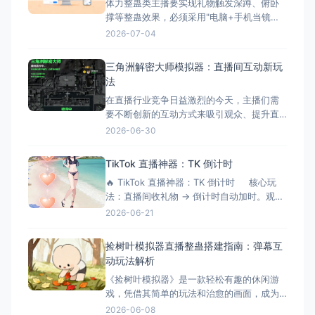
体力整蛊类主播要实现礼物触发深蹲、俯卧
核心痛点 &nbs
撑等整蛊效果，必须采用"电脑+手机当镜
头"的组合方案。本文将手把手教您完成整个
2026-07-04
搭建流程，让您轻松实现直播整蛊特效。 搭
建前的准备工作 硬件准备 电脑：Windows
三角洲解密大师模拟器：直播间互动新玩
系统，配置建议：Intel i5以上处理器、8GB
法
以上内存、独立显卡 手机：支
在直播行业竞争日益激烈的今天，主播们需
要不断创新的互动方式来吸引观众、提升直
播间氛围。三角洲解密大师模拟器作为一款
2026-06-30
专为直播间设计的互动游戏工具，正成为越
来越多主播提升互动性的秘密武器。它不仅
TikTok 直播神器：TK 倒计时
能够增加直播的趣味性，还能有效延长观众
🔥 TikTok 直播神器：TK 倒计时 核心玩
停留时间，提升直播间的活跃度和收益。 什
法：直播间收礼物 → 倒计时自动加时。观众
么是三角洲解密大师模拟器？
刷得越猛，直播/挑战时间越长！完美适配
2026-06-21
OBS 绿幕抠像。 ⚙️ 功能清单详解 📡 1.
弹幕与数据连接 ✅ 一键连接：无缝对接
捡树叶模拟器直播整蛊搭建指南：弹幕互
TikTok 直
动玩法解析
《捡树叶模拟器》是一款轻松有趣的休闲游
戏，凭借其简单的玩法和治愈的画面，成为
了直播整蛊玩法的新选择。今天就来详细介
2026-06-08