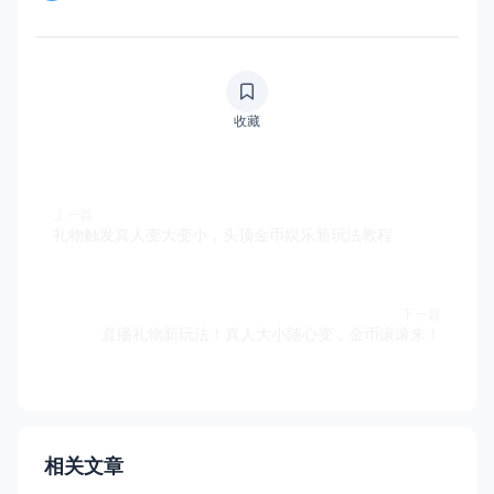
收藏
上一篇
礼物触发真人变大变小，头顶金币娱乐新玩法教程
下一篇
直播礼物新玩法！真人大小随心变，金币滚滚来！
相关文章