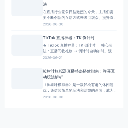
系统，配置建议：Intel i5以上处理器、8GB
法
以上内存、独立显卡 手机：支
在直播行业竞争日益激烈的今天，主播们需
要不断创新的互动方式来吸引观众、提升直
播间氛围。三角洲解密大师模拟器作为一款
2026-06-30
专为直播间设计的互动游戏工具，正成为越
来越多主播提升互动性的秘密武器。它不仅
TikTok 直播神器：TK 倒计时
能够增加直播的趣味性，还能有效延长观众
🔥 TikTok 直播神器：TK 倒计时 核心玩
停留时间，提升直播间的活跃度和收益。 什
法：直播间收礼物 → 倒计时自动加时。观众
么是三角洲解密大师模拟器？
刷得越猛，直播/挑战时间越长！完美适配
2026-06-21
OBS 绿幕抠像。 ⚙️ 功能清单详解 📡 1.
弹幕与数据连接 ✅ 一键连接：无缝对接
捡树叶模拟器直播整蛊搭建指南：弹幕互
TikTok 直
动玩法解析
《捡树叶模拟器》是一款轻松有趣的休闲游
戏，凭借其简单的玩法和治愈的画面，成为
了直播整蛊玩法的新选择。今天就来详细介
2026-06-08
绍捡树叶模拟器直播整蛊的搭建方法和互动
玩法。 游戏简介 《捡树叶模拟器》是一款休
闲模拟游戏，玩家需要在美丽的森林中收集
各种树叶。游戏画面精美，玩法简单，非常
适合直播整蛊玩法。观众可以
萌鹿工作室