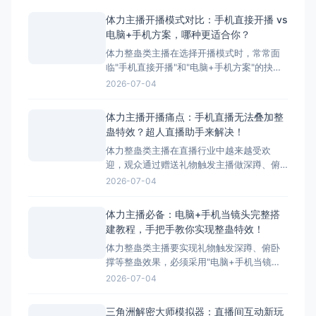
体力主播开播模式对比：手机直接开播 vs
电脑+手机方案，哪种更适合你？
体力整蛊类主播在选择开播模式时，常常面
临"手机直接开播"和"电脑+手机方案"的抉
择。本文将详细对比这两种模式的优缺点，
2026-07-04
并为您推荐最适合体力主播的方案——搭配
超人直播助手的电脑+手机方案。 ## 两种开
体力主播开播痛点：手机直播无法叠加整
播模式简介 ### 模式一：手机直接开播 这
蛊特效？超人直播助手来解决！
是最简单、最常用的开播方式，主播直接使
体力整蛊类主播在直播行业中越来越受欢
迎，观众通过赠送礼物触发主播做深蹲、俯
卧撑等体力动作，互动性极强。然而，这类
2026-07-04
主播在开播时面临着一个致命问题：手机直
播无法叠加第三方整蛊特效。本文将深入分
体力主播必备：电脑+手机当镜头完整搭
析这一痛点，并为您提供完美解决方案——
建教程，手把手教你实现整蛊特效！
超人直播助手。 &nbsp; ## 体力主播面临的
体力整蛊类主播要实现礼物触发深蹲、俯卧
核心痛点 &nbs
撑等整蛊效果，必须采用"电脑+手机当镜
头"的组合方案。本文将手把手教您完成整个
2026-07-04
搭建流程，让您轻松实现直播整蛊特效。 搭
建前的准备工作 硬件准备 电脑：Windows
三角洲解密大师模拟器：直播间互动新玩