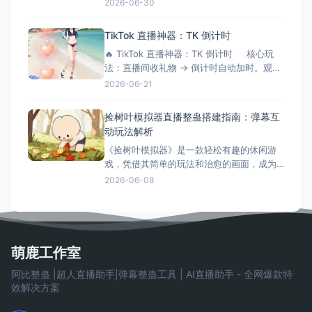
播间氛围。三角洲解密大师模拟器作为一款
2026-06-30
专为直播间设计的互动游戏工具，正成为越
来越多主播提升互动性的秘密武器。它不仅
TikTok 直播神器：TK 倒计时
能够增加直播的趣味性，还能有效延长观众
🔥 TikTok 直播神器：TK 倒计时 核心玩
停留时间，提升直播间的活跃度和收益。 什
法：直播间收礼物 → 倒计时自动加时。观众
么是三角洲解密大师模拟器？
刷得越猛，直播/挑战时间越长！完美适配
2026-06-21
OBS 绿幕抠像。 ⚙️ 功能清单详解 📡 1.
弹幕与数据连接 ✅ 一键连接：无缝对接
捡树叶模拟器直播整蛊搭建指南：弹幕互
TikTok 直
动玩法解析
《捡树叶模拟器》是一款轻松有趣的休闲游
戏，凭借其简单的玩法和治愈的画面，成为
了直播整蛊玩法的新选择。今天就来详细介
2026-06-08
绍捡树叶模拟器直播整蛊的搭建方法和互动
玩法。 游戏简介 《捡树叶模拟器》是一款休
闲模拟游戏，玩家需要在美丽的森林中收集
各种树叶。游戏画面精美，玩法简单，非常
适合直播整蛊玩法。观众可以
萌鹿工作室
阿比整蛊 |超人直播助手|弹幕整蛊工具 | AI直播助手 - 全网爆款特
效解决方案