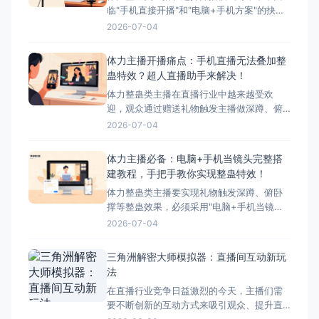
临"手机直接开播"和"电脑+手机方案"的抉
择。本文将详细对比这两种模式的优缺点，
2026-07-04
并为您推荐最适合体力主播的方案——搭配
超人直播助手的电脑+手机方案。 ## 两种开
体力主播开播痛点：手机直播无法叠加整
播模式简介 ### 模式一：手机直接开播 这
蛊特效？超人直播助手来解决！
是最简单、最常用的开播方式，主播直接使
体力整蛊类主播在直播行业中越来越受欢
迎，观众通过赠送礼物触发主播做深蹲、俯
卧撑等体力动作，互动性极强。然而，这类
2026-07-04
主播在开播时面临着一个致命问题：手机直
播无法叠加第三方整蛊特效。本文将深入分
体力主播必备：电脑+手机当镜头完整搭
析这一痛点，并为您提供完美解决方案——
建教程，手把手教你实现整蛊特效！
超人直播助手。 &nbsp; ## 体力主播面临的
体力整蛊类主播要实现礼物触发深蹲、俯卧
核心痛点 &nbs
撑等整蛊效果，必须采用"电脑+手机当镜
头"的组合方案。本文将手把手教您完成整个
2026-07-04
搭建流程，让您轻松实现直播整蛊特效。 搭
建前的准备工作 硬件准备 电脑：Windows
三角洲解密大师模拟器：直播间互动新玩
系统，配置建议：Intel i5以上处理器、8GB
法
以上内存、独立显卡 手机：支
在直播行业竞争日益激烈的今天，主播们需
要不断创新的互动方式来吸引观众、提升直