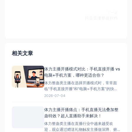
下一篇
抖音直播整蛊软件
相关文章
体力主播开播模式对比：手机直接开播 vs
电脑+手机方案，哪种更适合你？
体力整蛊类主播在选择开播模式时，常常面
临"手机直接开播"和"电脑+手机方案"的抉
择。本文将详细对比这两种模式的优缺点，
2026-07-04
并为您推荐最适合体力主播的方案——搭配
超人直播助手的电脑+手机方案。 ## 两种开
体力主播开播痛点：手机直播无法叠加整
播模式简介 ### 模式一：手机直接开播 这
蛊特效？超人直播助手来解决！
是最简单、最常用的开播方式，主播直接使
体力整蛊类主播在直播行业中越来越受欢
迎，观众通过赠送礼物触发主播做深蹲、俯