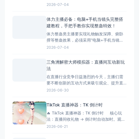
卧撑等体力动作，互动性极强。然而，这类
2026-07-04
主播在开播时面临着一个致命问题：手机直
播无法叠加第三方整蛊特效。本文将深入分
体力主播必备：电脑+手机当镜头完整搭
析这一痛点，并为您提供完美解决方案——
建教程，手把手教你实现整蛊特效！
超人直播助手。 &nbsp; ## 体力主播面临的
体力整蛊类主播要实现礼物触发深蹲、俯卧
核心痛点 &nbs
撑等整蛊效果，必须采用"电脑+手机当镜
头"的组合方案。本文将手把手教您完成整个
2026-07-04
搭建流程，让您轻松实现直播整蛊特效。 搭
建前的准备工作 硬件准备 电脑：Windows
三角洲解密大师模拟器：直播间互动新玩
系统，配置建议：Intel i5以上处理器、8GB
法
以上内存、独立显卡 手机：支
在直播行业竞争日益激烈的今天，主播们需
要不断创新的互动方式来吸引观众、提升直
播间氛围。三角洲解密大师模拟器作为一款
2026-06-30
专为直播间设计的互动游戏工具，正成为越
来越多主播提升互动性的秘密武器。它不仅
TikTok 直播神器：TK 倒计时
能够增加直播的趣味性，还能有效延长观众
🔥 TikTok 直播神器：TK 倒计时 核心玩
停留时间，提升直播间的活跃度和收益。 什
法：直播间收礼物 → 倒计时自动加时。观众
么是三角洲解密大师模拟器？
刷得越猛，直播/挑战时间越长！完美适配
2026-06-21
OBS 绿幕抠像。 ⚙️ 功能清单详解 📡 1.
弹幕与数据连接 ✅ 一键连接：无缝对接