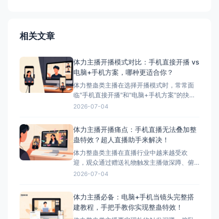
相关文章
体力主播开播模式对比：手机直接开播 vs
电脑+手机方案，哪种更适合你？
体力整蛊类主播在选择开播模式时，常常面
临"手机直接开播"和"电脑+手机方案"的抉
择。本文将详细对比这两种模式的优缺点，
2026-07-04
并为您推荐最适合体力主播的方案——搭配
超人直播助手的电脑+手机方案。 ## 两种开
体力主播开播痛点：手机直播无法叠加整
播模式简介 ### 模式一：手机直接开播 这
蛊特效？超人直播助手来解决！
是最简单、最常用的开播方式，主播直接使
体力整蛊类主播在直播行业中越来越受欢
迎，观众通过赠送礼物触发主播做深蹲、俯
卧撑等体力动作，互动性极强。然而，这类
2026-07-04
主播在开播时面临着一个致命问题：手机直
播无法叠加第三方整蛊特效。本文将深入分
体力主播必备：电脑+手机当镜头完整搭
析这一痛点，并为您提供完美解决方案——
建教程，手把手教你实现整蛊特效！
超人直播助手。 &nbsp; ## 体力主播面临的