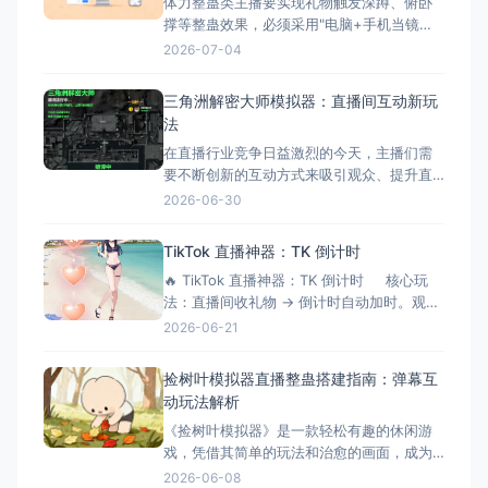
体力整蛊类主播要实现礼物触发深蹲、俯卧
核心痛点 &nbs
撑等整蛊效果，必须采用"电脑+手机当镜
头"的组合方案。本文将手把手教您完成整个
2026-07-04
搭建流程，让您轻松实现直播整蛊特效。 搭
建前的准备工作 硬件准备 电脑：Windows
三角洲解密大师模拟器：直播间互动新玩
系统，配置建议：Intel i5以上处理器、8GB
法
以上内存、独立显卡 手机：支
在直播行业竞争日益激烈的今天，主播们需
要不断创新的互动方式来吸引观众、提升直
播间氛围。三角洲解密大师模拟器作为一款
2026-06-30
专为直播间设计的互动游戏工具，正成为越
来越多主播提升互动性的秘密武器。它不仅
TikTok 直播神器：TK 倒计时
能够增加直播的趣味性，还能有效延长观众
🔥 TikTok 直播神器：TK 倒计时 核心玩
停留时间，提升直播间的活跃度和收益。 什
法：直播间收礼物 → 倒计时自动加时。观众
么是三角洲解密大师模拟器？
刷得越猛，直播/挑战时间越长！完美适配
2026-06-21
OBS 绿幕抠像。 ⚙️ 功能清单详解 📡 1.
弹幕与数据连接 ✅ 一键连接：无缝对接
捡树叶模拟器直播整蛊搭建指南：弹幕互
TikTok 直
动玩法解析
《捡树叶模拟器》是一款轻松有趣的休闲游
戏，凭借其简单的玩法和治愈的画面，成为
了直播整蛊玩法的新选择。今天就来详细介
2026-06-08