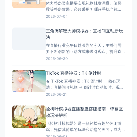
体力整蛊类主播要实现礼物触发深蹲、俯卧
核心痛点 &nbs
撑等整蛊效果，必须采用"电脑+手机当镜
头"的组合方案。本文将手把手教您完成整个
2026-07-04
搭建流程，让您轻松实现直播整蛊特效。 搭
建前的准备工作 硬件准备 电脑：Windows
三角洲解密大师模拟器：直播间互动新玩
系统，配置建议：Intel i5以上处理器、8GB
法
以上内存、独立显卡 手机：支
在直播行业竞争日益激烈的今天，主播们需
要不断创新的互动方式来吸引观众、提升直
播间氛围。三角洲解密大师模拟器作为一款
2026-06-30
专为直播间设计的互动游戏工具，正成为越
来越多主播提升互动性的秘密武器。它不仅
TikTok 直播神器：TK 倒计时
能够增加直播的趣味性，还能有效延长观众
🔥 TikTok 直播神器：TK 倒计时 核心玩
停留时间，提升直播间的活跃度和收益。 什
法：直播间收礼物 → 倒计时自动加时。观众
么是三角洲解密大师模拟器？
刷得越猛，直播/挑战时间越长！完美适配
2026-06-21
OBS 绿幕抠像。 ⚙️ 功能清单详解 📡 1.
弹幕与数据连接 ✅ 一键连接：无缝对接
捡树叶模拟器直播整蛊搭建指南：弹幕互
TikTok 直
动玩法解析
《捡树叶模拟器》是一款轻松有趣的休闲游
戏，凭借其简单的玩法和治愈的画面，成为
了直播整蛊玩法的新选择。今天就来详细介
2026-06-08