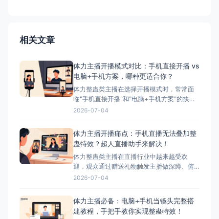
相关文章
体力主播开播模式对比：手机直接开播 vs
电脑+手机方案，哪种更适合你？
体力整蛊类主播在选择开播模式时，常常面
临"手机直接开播"和"电脑+手机方案"的抉
择。本文将详细对比这两种模式的优缺点，
2026-07-04
并为您推荐最适合体力主播的方案——搭配
超人直播助手的电脑+手机方案。 ## 两种开
体力主播开播痛点：手机直播无法叠加整
播模式简介 ### 模式一：手机直接开播 这
蛊特效？超人直播助手来解决！
是最简单、最常用的开播方式，主播直接使
体力整蛊类主播在直播行业中越来越受欢
迎，观众通过赠送礼物触发主播做深蹲、俯
卧撑等体力动作，互动性极强。然而，这类
2026-07-04
主播在开播时面临着一个致命问题：手机直
播无法叠加第三方整蛊特效。本文将深入分
体力主播必备：电脑+手机当镜头完整搭
析这一痛点，并为您提供完美解决方案——
建教程，手把手教你实现整蛊特效！
超人直播助手。 &nbsp; ## 体力主播面临的