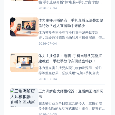
临"手机直接开播"和"电脑+手机方案"的抉
择。本文将详细对比这两种模式的优缺点，
2026-07-04
并为您推荐最适合体力主播的方案——搭配
超人直播助手的电脑+手机方案。 ## 两种开
体力主播开播痛点：手机直播无法叠加整
播模式简介 ### 模式一：手机直接开播 这
蛊特效？超人直播助手来解决！
是最简单、最常用的开播方式，主播直接使
体力整蛊类主播在直播行业中越来越受欢
迎，观众通过赠送礼物触发主播做深蹲、俯
卧撑等体力动作，互动性极强。然而，这类
2026-07-04
主播在开播时面临着一个致命问题：手机直
播无法叠加第三方整蛊特效。本文将深入分
体力主播必备：电脑+手机当镜头完整搭
析这一痛点，并为您提供完美解决方案——
建教程，手把手教你实现整蛊特效！
超人直播助手。 &nbsp; ## 体力主播面临的
体力整蛊类主播要实现礼物触发深蹲、俯卧
核心痛点 &nbs
撑等整蛊效果，必须采用"电脑+手机当镜
头"的组合方案。本文将手把手教您完成整个
2026-07-04
搭建流程，让您轻松实现直播整蛊特效。 搭
建前的准备工作 硬件准备 电脑：Windows
三角洲解密大师模拟器：直播间互动新玩
系统，配置建议：Intel i5以上处理器、8GB
法
以上内存、独立显卡 手机：支
在直播行业竞争日益激烈的今天，主播们需
要不断创新的互动方式来吸引观众、提升直
播间氛围。三角洲解密大师模拟器作为一款
2026-06-30