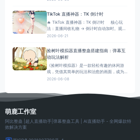
专为直播间设计的互动游戏工具，正成为越
来越多主播提升互动性的秘密武器。它不仅
TikTok 直播神器：TK 倒计时
能够增加直播的趣味性，还能有效延长观众
🔥 TikTok 直播神器：TK 倒计时 核心玩
停留时间，提升直播间的活跃度和收益。 什
法：直播间收礼物 → 倒计时自动加时。观众
么是三角洲解密大师模拟器？
刷得越猛，直播/挑战时间越长！完美适配
2026-06-21
OBS 绿幕抠像。 ⚙️ 功能清单详解 📡 1.
弹幕与数据连接 ✅ 一键连接：无缝对接
捡树叶模拟器直播整蛊搭建指南：弹幕互
TikTok 直
动玩法解析
《捡树叶模拟器》是一款轻松有趣的休闲游
戏，凭借其简单的玩法和治愈的画面，成为
了直播整蛊玩法的新选择。今天就来详细介
2026-06-08
绍捡树叶模拟器直播整蛊的搭建方法和互动
玩法。 游戏简介 《捡树叶模拟器》是一款休
闲模拟游戏，玩家需要在美丽的森林中收集
各种树叶。游戏画面精美，玩法简单，非常
适合直播整蛊玩法。观众可以
萌鹿工作室
阿比整蛊 |超人直播助手|弹幕整蛊工具 | AI直播助手 - 全网爆款特
效解决方案