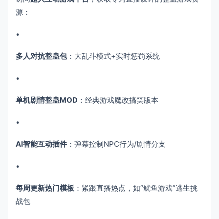
源：
•
多人对抗整蛊包
​：大乱斗模式+实时惩罚系统
•
单机剧情整蛊MOD
​：经典游戏魔改搞笑版本
•
AI智能互动插件
​：弹幕控制NPC行为/剧情分支
•
每周更新热门模板
​：紧跟直播热点，如“鱿鱼游戏”逃生挑
战包