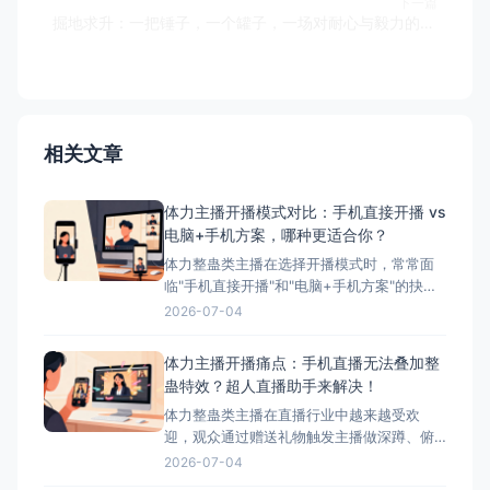
下一篇
掘地求升：一把锤子，一个罐子，一场对耐心与毅力的终极考验
相关文章
体力主播开播模式对比：手机直接开播 vs
电脑+手机方案，哪种更适合你？
体力整蛊类主播在选择开播模式时，常常面
临"手机直接开播"和"电脑+手机方案"的抉
择。本文将详细对比这两种模式的优缺点，
2026-07-04
并为您推荐最适合体力主播的方案——搭配
超人直播助手的电脑+手机方案。 ## 两种开
体力主播开播痛点：手机直播无法叠加整
播模式简介 ### 模式一：手机直接开播 这
蛊特效？超人直播助手来解决！
是最简单、最常用的开播方式，主播直接使
体力整蛊类主播在直播行业中越来越受欢
迎，观众通过赠送礼物触发主播做深蹲、俯
卧撑等体力动作，互动性极强。然而，这类
2026-07-04
主播在开播时面临着一个致命问题：手机直