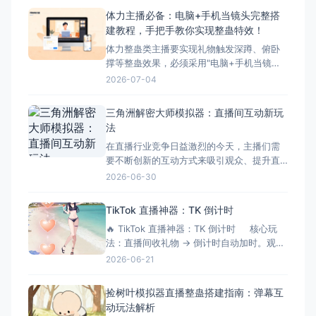
播无法叠加第三方整蛊特效。本文将深入分
体力主播必备：电脑+手机当镜头完整搭
析这一痛点，并为您提供完美解决方案——
建教程，手把手教你实现整蛊特效！
超人直播助手。 &nbsp; ## 体力主播面临的
体力整蛊类主播要实现礼物触发深蹲、俯卧
核心痛点 &nbs
撑等整蛊效果，必须采用"电脑+手机当镜
头"的组合方案。本文将手把手教您完成整个
2026-07-04
搭建流程，让您轻松实现直播整蛊特效。 搭
建前的准备工作 硬件准备 电脑：Windows
三角洲解密大师模拟器：直播间互动新玩
系统，配置建议：Intel i5以上处理器、8GB
法
以上内存、独立显卡 手机：支
在直播行业竞争日益激烈的今天，主播们需
要不断创新的互动方式来吸引观众、提升直
播间氛围。三角洲解密大师模拟器作为一款
2026-06-30
专为直播间设计的互动游戏工具，正成为越
来越多主播提升互动性的秘密武器。它不仅
TikTok 直播神器：TK 倒计时
能够增加直播的趣味性，还能有效延长观众
🔥 TikTok 直播神器：TK 倒计时 核心玩
停留时间，提升直播间的活跃度和收益。 什
法：直播间收礼物 → 倒计时自动加时。观众
么是三角洲解密大师模拟器？
刷得越猛，直播/挑战时间越长！完美适配
2026-06-21
OBS 绿幕抠像。 ⚙️ 功能清单详解 📡 1.
弹幕与数据连接 ✅ 一键连接：无缝对接
捡树叶模拟器直播整蛊搭建指南：弹幕互
TikTok 直
动玩法解析