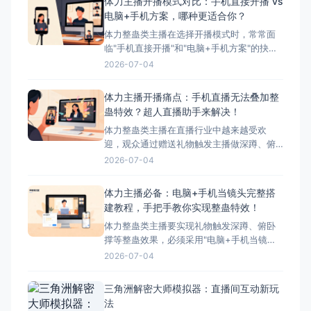
体力主播开播模式对比：手机直接开播 vs
电脑+手机方案，哪种更适合你？
体力整蛊类主播在选择开播模式时，常常面
临"手机直接开播"和"电脑+手机方案"的抉
择。本文将详细对比这两种模式的优缺点，
2026-07-04
并为您推荐最适合体力主播的方案——搭配
超人直播助手的电脑+手机方案。 ## 两种开
体力主播开播痛点：手机直播无法叠加整
播模式简介 ### 模式一：手机直接开播 这
蛊特效？超人直播助手来解决！
是最简单、最常用的开播方式，主播直接使
体力整蛊类主播在直播行业中越来越受欢
迎，观众通过赠送礼物触发主播做深蹲、俯
卧撑等体力动作，互动性极强。然而，这类
2026-07-04
主播在开播时面临着一个致命问题：手机直
播无法叠加第三方整蛊特效。本文将深入分
体力主播必备：电脑+手机当镜头完整搭
析这一痛点，并为您提供完美解决方案——
建教程，手把手教你实现整蛊特效！
超人直播助手。 &nbsp; ## 体力主播面临的
体力整蛊类主播要实现礼物触发深蹲、俯卧
核心痛点 &nbs
撑等整蛊效果，必须采用"电脑+手机当镜
头"的组合方案。本文将手把手教您完成整个
2026-07-04
搭建流程，让您轻松实现直播整蛊特效。 搭
建前的准备工作 硬件准备 电脑：Windows
三角洲解密大师模拟器：直播间互动新玩
系统，配置建议：Intel i5以上处理器、8GB
法
以上内存、独立显卡 手机：支