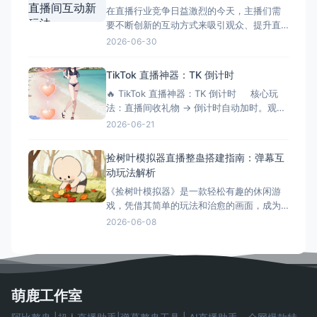
在直播行业竞争日益激烈的今天，主播们需
要不断创新的互动方式来吸引观众、提升直
播间氛围。三角洲解密大师模拟器作为一款
2026-06-30
专为直播间设计的互动游戏工具，正成为越
来越多主播提升互动性的秘密武器。它不仅
TikTok 直播神器：TK 倒计时
能够增加直播的趣味性，还能有效延长观众
🔥 TikTok 直播神器：TK 倒计时 核心玩
停留时间，提升直播间的活跃度和收益。 什
法：直播间收礼物 → 倒计时自动加时。观众
么是三角洲解密大师模拟器？
刷得越猛，直播/挑战时间越长！完美适配
2026-06-21
OBS 绿幕抠像。 ⚙️ 功能清单详解 📡 1.
弹幕与数据连接 ✅ 一键连接：无缝对接
捡树叶模拟器直播整蛊搭建指南：弹幕互
TikTok 直
动玩法解析
《捡树叶模拟器》是一款轻松有趣的休闲游
戏，凭借其简单的玩法和治愈的画面，成为
了直播整蛊玩法的新选择。今天就来详细介
2026-06-08
绍捡树叶模拟器直播整蛊的搭建方法和互动
玩法。 游戏简介 《捡树叶模拟器》是一款休
闲模拟游戏，玩家需要在美丽的森林中收集
各种树叶。游戏画面精美，玩法简单，非常
适合直播整蛊玩法。观众可以
萌鹿工作室