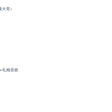
级大哥）
+礼炮音效