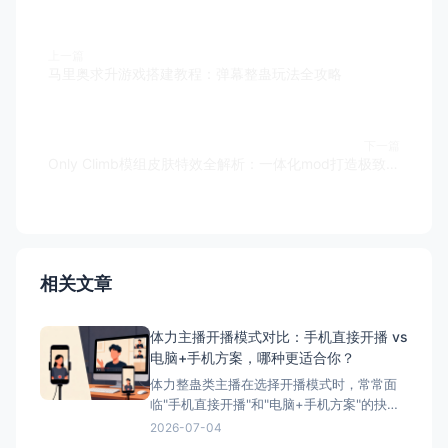
上一篇
马里奥求升游戏搭建教程：弹幕整蛊玩法全攻略
下一篇
Only Climb模组皮肤特效全解析：一体化mod打造极致直播体验
相关文章
体力主播开播模式对比：手机直接开播 vs
电脑+手机方案，哪种更适合你？
体力整蛊类主播在选择开播模式时，常常面
临"手机直接开播"和"电脑+手机方案"的抉
择。本文将详细对比这两种模式的优缺点，
2026-07-04
并为您推荐最适合体力主播的方案——搭配