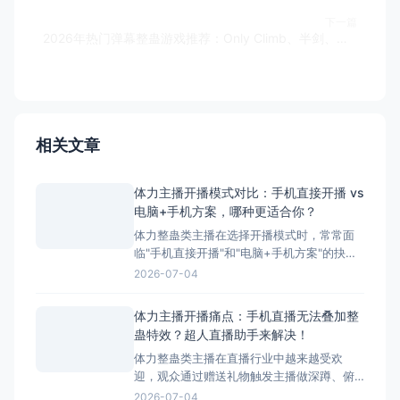
下一篇
2026年热门弹幕整蛊游戏推荐：Only Climb、半剑、超级玛丽玩法解析
相关文章
体力主播开播模式对比：手机直接开播 vs
电脑+手机方案，哪种更适合你？
体力整蛊类主播在选择开播模式时，常常面
临"手机直接开播"和"电脑+手机方案"的抉
择。本文将详细对比这两种模式的优缺点，
2026-07-04
并为您推荐最适合体力主播的方案——搭配
超人直播助手的电脑+手机方案。 ## 两种开
体力主播开播痛点：手机直播无法叠加整
播模式简介 ### 模式一：手机直接开播 这
蛊特效？超人直播助手来解决！
是最简单、最常用的开播方式，主播直接使
体力整蛊类主播在直播行业中越来越受欢
迎，观众通过赠送礼物触发主播做深蹲、俯
卧撑等体力动作，互动性极强。然而，这类
2026-07-04