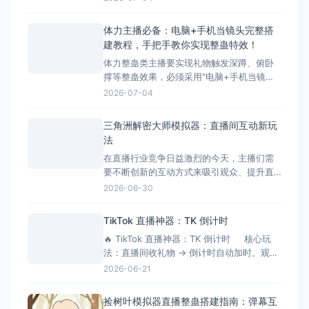
主播在开播时面临着一个致命问题：手机直
播无法叠加第三方整蛊特效。本文将深入分
体力主播必备：电脑+手机当镜头完整搭
析这一痛点，并为您提供完美解决方案——
建教程，手把手教你实现整蛊特效！
超人直播助手。 &nbsp; ## 体力主播面临的
体力整蛊类主播要实现礼物触发深蹲、俯卧
核心痛点 &nbs
撑等整蛊效果，必须采用"电脑+手机当镜
头"的组合方案。本文将手把手教您完成整个
2026-07-04
搭建流程，让您轻松实现直播整蛊特效。 搭
建前的准备工作 硬件准备 电脑：Windows
三角洲解密大师模拟器：直播间互动新玩
系统，配置建议：Intel i5以上处理器、8GB
法
以上内存、独立显卡 手机：支
在直播行业竞争日益激烈的今天，主播们需
要不断创新的互动方式来吸引观众、提升直
播间氛围。三角洲解密大师模拟器作为一款
2026-06-30
专为直播间设计的互动游戏工具，正成为越
来越多主播提升互动性的秘密武器。它不仅
TikTok 直播神器：TK 倒计时
能够增加直播的趣味性，还能有效延长观众
🔥 TikTok 直播神器：TK 倒计时 核心玩
停留时间，提升直播间的活跃度和收益。 什
法：直播间收礼物 → 倒计时自动加时。观众
么是三角洲解密大师模拟器？
刷得越猛，直播/挑战时间越长！完美适配
2026-06-21
OBS 绿幕抠像。 ⚙️ 功能清单详解 📡 1.
弹幕与数据连接 ✅ 一键连接：无缝对接
捡树叶模拟器直播整蛊搭建指南：弹幕互
TikTok 直