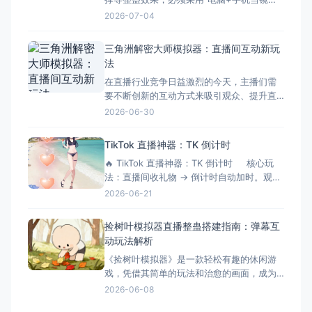
头"的组合方案。本文将手把手教您完成整个
2026-07-04
搭建流程，让您轻松实现直播整蛊特效。 搭
建前的准备工作 硬件准备 电脑：Windows
三角洲解密大师模拟器：直播间互动新玩
系统，配置建议：Intel i5以上处理器、8GB
法
以上内存、独立显卡 手机：支
在直播行业竞争日益激烈的今天，主播们需
要不断创新的互动方式来吸引观众、提升直
播间氛围。三角洲解密大师模拟器作为一款
2026-06-30
专为直播间设计的互动游戏工具，正成为越
来越多主播提升互动性的秘密武器。它不仅
TikTok 直播神器：TK 倒计时
能够增加直播的趣味性，还能有效延长观众
🔥 TikTok 直播神器：TK 倒计时 核心玩
停留时间，提升直播间的活跃度和收益。 什
法：直播间收礼物 → 倒计时自动加时。观众
么是三角洲解密大师模拟器？
刷得越猛，直播/挑战时间越长！完美适配
2026-06-21
OBS 绿幕抠像。 ⚙️ 功能清单详解 📡 1.
弹幕与数据连接 ✅ 一键连接：无缝对接
捡树叶模拟器直播整蛊搭建指南：弹幕互
TikTok 直
动玩法解析
《捡树叶模拟器》是一款轻松有趣的休闲游
戏，凭借其简单的玩法和治愈的画面，成为
了直播整蛊玩法的新选择。今天就来详细介
2026-06-08
绍捡树叶模拟器直播整蛊的搭建方法和互动