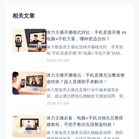
相关文章
体力主播开播模式对比：手机直接开播 vs
电脑+手机方案，哪种更适合你？
体力整蛊类主播在选择开播模式时，常常面
临"手机直接开播"和"电脑+手机方案"的抉
择。本文将详细对比这两种模式的优缺点，
2026-07-04
并为您推荐最适合体力主播的方案——搭配
超人直播助手的电脑+手机方案。 ## 两种开
体力主播开播痛点：手机直播无法叠加整
播模式简介 ### 模式一：手机直接开播 这
蛊特效？超人直播助手来解决！
是最简单、最常用的开播方式，主播直接使
体力整蛊类主播在直播行业中越来越受欢
迎，观众通过赠送礼物触发主播做深蹲、俯
卧撑等体力动作，互动性极强。然而，这类
2026-07-04
主播在开播时面临着一个致命问题：手机直
播无法叠加第三方整蛊特效。本文将深入分
体力主播必备：电脑+手机当镜头完整搭
析这一痛点，并为您提供完美解决方案——
建教程，手把手教你实现整蛊特效！
超人直播助手。 &nbsp; ## 体力主播面临的
体力整蛊类主播要实现礼物触发深蹲、俯卧
核心痛点 &nbs
撑等整蛊效果，必须采用"电脑+手机当镜