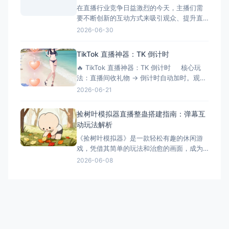
在直播行业竞争日益激烈的今天，主播们需
要不断创新的互动方式来吸引观众、提升直
播间氛围。三角洲解密大师模拟器作为一款
2026-06-30
专为直播间设计的互动游戏工具，正成为越
来越多主播提升互动性的秘密武器。它不仅
TikTok 直播神器：TK 倒计时
能够增加直播的趣味性，还能有效延长观众
🔥 TikTok 直播神器：TK 倒计时 核心玩
停留时间，提升直播间的活跃度和收益。 什
法：直播间收礼物 → 倒计时自动加时。观众
么是三角洲解密大师模拟器？
刷得越猛，直播/挑战时间越长！完美适配
2026-06-21
OBS 绿幕抠像。 ⚙️ 功能清单详解 📡 1.
弹幕与数据连接 ✅ 一键连接：无缝对接
捡树叶模拟器直播整蛊搭建指南：弹幕互
TikTok 直
动玩法解析
《捡树叶模拟器》是一款轻松有趣的休闲游
戏，凭借其简单的玩法和治愈的画面，成为
了直播整蛊玩法的新选择。今天就来详细介
2026-06-08
绍捡树叶模拟器直播整蛊的搭建方法和互动
玩法。 游戏简介 《捡树叶模拟器》是一款休
闲模拟游戏，玩家需要在美丽的森林中收集
各种树叶。游戏画面精美，玩法简单，非常
适合直播整蛊玩法。观众可以
萌鹿工作室