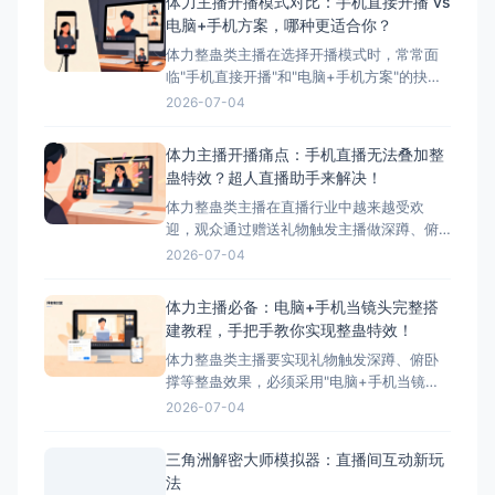
体力主播开播模式对比：手机直接开播 vs
电脑+手机方案，哪种更适合你？
体力整蛊类主播在选择开播模式时，常常面
临"手机直接开播"和"电脑+手机方案"的抉
择。本文将详细对比这两种模式的优缺点，
2026-07-04
并为您推荐最适合体力主播的方案——搭配
超人直播助手的电脑+手机方案。 ## 两种开
体力主播开播痛点：手机直播无法叠加整
播模式简介 ### 模式一：手机直接开播 这
蛊特效？超人直播助手来解决！
是最简单、最常用的开播方式，主播直接使
体力整蛊类主播在直播行业中越来越受欢
迎，观众通过赠送礼物触发主播做深蹲、俯
卧撑等体力动作，互动性极强。然而，这类
2026-07-04
主播在开播时面临着一个致命问题：手机直
播无法叠加第三方整蛊特效。本文将深入分
体力主播必备：电脑+手机当镜头完整搭
析这一痛点，并为您提供完美解决方案——
建教程，手把手教你实现整蛊特效！
超人直播助手。 &nbsp; ## 体力主播面临的
体力整蛊类主播要实现礼物触发深蹲、俯卧
核心痛点 &nbs
撑等整蛊效果，必须采用"电脑+手机当镜
头"的组合方案。本文将手把手教您完成整个
2026-07-04
搭建流程，让您轻松实现直播整蛊特效。 搭
建前的准备工作 硬件准备 电脑：Windows
三角洲解密大师模拟器：直播间互动新玩
系统，配置建议：Intel i5以上处理器、8GB
法
以上内存、独立显卡 手机：支