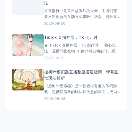
法
以上内存、独立显卡 手机：支
在直播行业竞争日益激烈的今天，主播们需
要不断创新的互动方式来吸引观众、提升直
播间氛围。三角洲解密大师模拟器作为一款
2026-06-30
专为直播间设计的互动游戏工具，正成为越
来越多主播提升互动性的秘密武器。它不仅
TikTok 直播神器：TK 倒计时
能够增加直播的趣味性，还能有效延长观众
🔥 TikTok 直播神器：TK 倒计时 核心玩
停留时间，提升直播间的活跃度和收益。 什
法：直播间收礼物 → 倒计时自动加时。观众
么是三角洲解密大师模拟器？
刷得越猛，直播/挑战时间越长！完美适配
2026-06-21
OBS 绿幕抠像。 ⚙️ 功能清单详解 📡 1.
弹幕与数据连接 ✅ 一键连接：无缝对接
捡树叶模拟器直播整蛊搭建指南：弹幕互
TikTok 直
动玩法解析
《捡树叶模拟器》是一款轻松有趣的休闲游
戏，凭借其简单的玩法和治愈的画面，成为
了直播整蛊玩法的新选择。今天就来详细介
2026-06-08
绍捡树叶模拟器直播整蛊的搭建方法和互动
玩法。 游戏简介 《捡树叶模拟器》是一款休
闲模拟游戏，玩家需要在美丽的森林中收集
各种树叶。游戏画面精美，玩法简单，非常
适合直播整蛊玩法。观众可以
萌鹿工作室