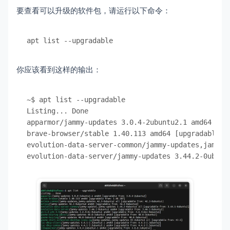
要查看可以升级的软件包，请运行以下命令：
apt list --upgradable
你应该看到这样的输出：
~$ apt list --upgradable 

Listing... Done

apparmor/jammy-updates 3.0.4-2ubuntu2.1 amd64 [upg
brave-browser/stable 1.40.113 amd64 [upgradable fr
evolution-data-server-common/jammy-updates,jammy-
evolution-data-server/jammy-updates 3.44.2-0ubunt