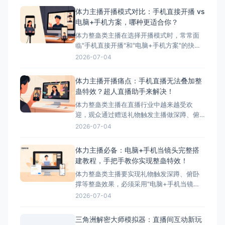
体力主播开播模式对比：手机直接开播 vs
电脑+手机方案，哪种更适合你？
体力整蛊类主播在选择开播模式时，常常面
临"手机直接开播"和"电脑+手机方案"的抉
择。本文将详细对比这两种模式的优缺点，
2026-07-04
并为您推荐最适合体力主播的方案——搭配
超人直播助手的电脑+手机方案。 ## 两种开
体力主播开播痛点：手机直播无法叠加整
播模式简介 ### 模式一：手机直接开播 这
蛊特效？超人直播助手来解决！
是最简单、最常用的开播方式，主播直接使
体力整蛊类主播在直播行业中越来越受欢
迎，观众通过赠送礼物触发主播做深蹲、俯
卧撑等体力动作，互动性极强。然而，这类
2026-07-04
主播在开播时面临着一个致命问题：手机直
播无法叠加第三方整蛊特效。本文将深入分
体力主播必备：电脑+手机当镜头完整搭
析这一痛点，并为您提供完美解决方案——
建教程，手把手教你实现整蛊特效！
超人直播助手。 &nbsp; ## 体力主播面临的
体力整蛊类主播要实现礼物触发深蹲、俯卧
核心痛点 &nbs
撑等整蛊效果，必须采用"电脑+手机当镜
头"的组合方案。本文将手把手教您完成整个
2026-07-04
搭建流程，让您轻松实现直播整蛊特效。 搭
建前的准备工作 硬件准备 电脑：Windows
三角洲解密大师模拟器：直播间互动新玩
系统，配置建议：Intel i5以上处理器、8GB