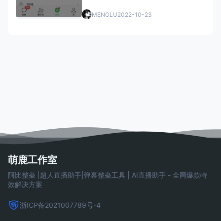
MENGLU
2022-10-23
萌鹿工作室
阿比整蛊 |超人直播助手|弹幕整蛊工具 | AI直播助手 - 全网爆款特
效解决方案
浙ICP备2021007789号-4