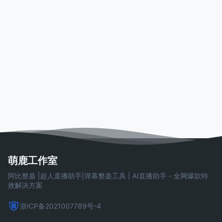
萌鹿工作室
阿比整蛊 |超人直播助手|弹幕整蛊工具 | AI直播助手 - 全网爆款特
效解决方案
浙ICP备2021007789号-4