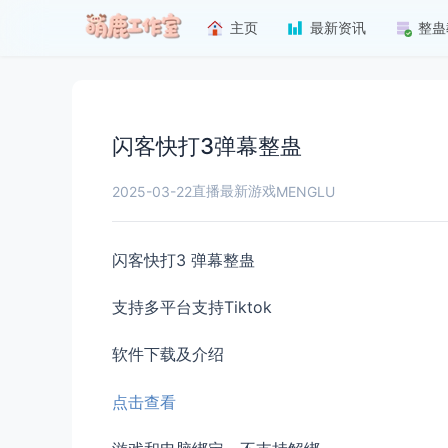
主页
最新资讯
整蛊
闪客快打3弹幕整蛊
直播最新游戏
2025-03-22
MENGLU
闪客快打3 弹幕整蛊
支持多平台支持Tiktok
软件下载及介绍
点击查看