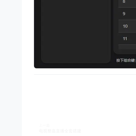
上一篇
电视整蛊直播全套搭建