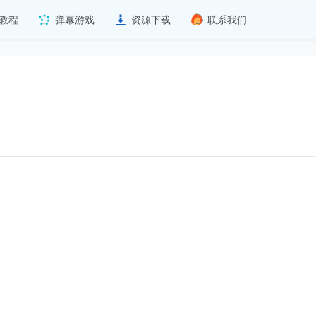
教程
弹幕游戏
资源下载
联系我们