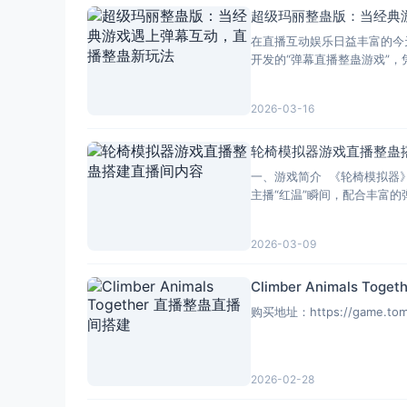
超级玛丽整蛊版：当经典
在直播互动娱乐日益丰富的今
开发的“弹幕直播整蛊游戏”
2026-03-16
轮椅模拟器游戏直播整蛊
一、游戏简介 《轮椅模拟器
2026-03-09
Climber Animals T
购买地址：https://game.tomi
2026-02-28