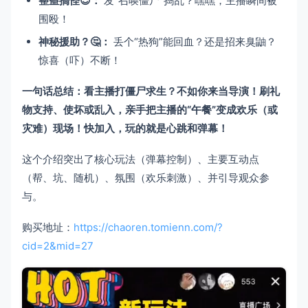
整蛊搞怪😈：​
​ 发“召唤僵尸”捣乱？嘿嘿，主播瞬间被
围殴！
神秘援助？🤔：​
​ 丢个“热狗”能回血？还是招来臭鼬？
惊喜（吓）不断！
一句话总结：看主播打僵尸求生？不如你来当导演！刷礼
物支持、使坏或乱入，亲手把主播的“午餐”变成欢乐（或
灾难）现场！快加入，玩的就是心跳和弹幕！​
这个介绍突出了核心玩法（弹幕控制）、主要互动点
（帮、坑、随机）、氛围（欢乐刺激）、并引导观众参
与。
购买地址：
https://chaoren.tomienn.com/?
cid=2&mid=27