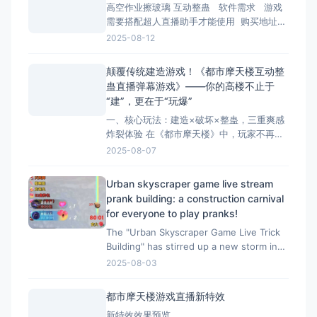
高空作业擦玻璃 互动整蛊 软件需求 游戏
https://cax8is1vtoe.feishu.c
需要搭配超人直播助手才能使用 购买地址：
https://game.tomienn.com/?sid=22 下
2025-08-12
载地址
https://cax8is1vtoe.feishu.cn/wiki/Jn4AwsVfci
颠覆传统建造游戏！《都市摩天楼互动整
蛊直播弹幕游戏》——你的高楼不止于
“建”，更在于“玩爆”​
一、核心玩法：建造×破坏×整蛊，三重爽感
炸裂体验​ 在《都市摩天楼》中，玩家不再只
是枯燥堆叠楼层的“建筑师”，而是化身掌控全
2025-08-07
局的整蛊大师​！ ✅ ​30+种脑洞道具​：从“大锤
80”暴力拆楼到“黑洞吞噬”、“东风摧毁1000
Urban skyscraper game live stream
层”，再到“神龙修复400层”，道具系统融合
prank building: a construction carnival
中式幽默与科幻脑洞。 ✅
for everyone to play pranks!
The "Urban Skyscraper Game Live Trick
Building" has stirred up a new storm in
the live gaming industry, taking the
2025-08-03
confrontation between "construction
都市摩天楼游戏直播新特效
新特效效果预览