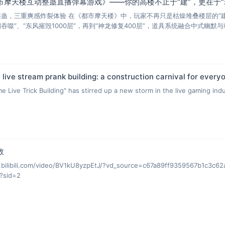
摩天楼互动整蛊直播弹幕游戏》——你的高楼不止于“建”，更在于“玩
蛊，三重爽感炸裂体验​ 在《都市摩天楼》中，玩家不再只是枯燥堆叠楼层的“建筑师
洞吞噬”、“东风摧毁1000层”，再到“神龙修复400层”，道具系统融合中式幽默与
ive stream prank building: a construction carnival for everyo
Live Trick Building" has stirred up a new storm in the live gaming ind
效
libili.com/video/BV1kU8yzpEtJ/?vd_source=c67a89ff9359567b
?sid=2