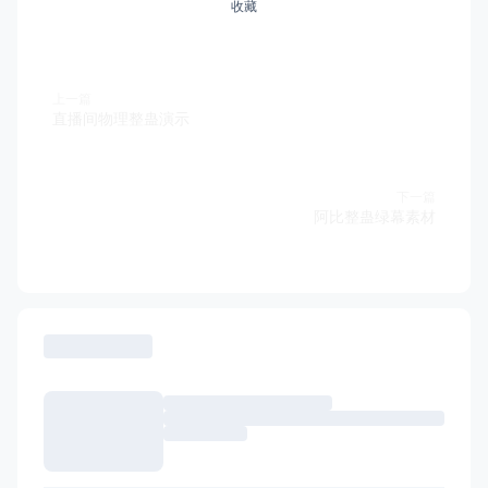
收藏
上一篇
直播间物理整蛊演示
下一篇
阿比整蛊绿幕素材