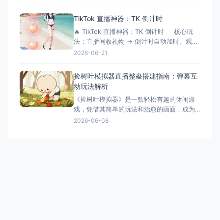
专为直播间设计的互动游戏工具，正成为越
来越多主播提升互动性的秘密武器。它不仅
TikTok 直播神器：TK 倒计时
能够增加直播的趣味性，还能有效延长观众
🔥 TikTok 直播神器：TK 倒计时 核心玩
停留时间，提升直播间的活跃度和收益。 什
法：直播间收礼物 → 倒计时自动加时。观众
么是三角洲解密大师模拟器？
刷得越猛，直播/挑战时间越长！完美适配
2026-06-21
OBS 绿幕抠像。 ⚙️ 功能清单详解 📡 1.
弹幕与数据连接 ✅ 一键连接：无缝对接
捡树叶模拟器直播整蛊搭建指南：弹幕互
TikTok 直
动玩法解析
《捡树叶模拟器》是一款轻松有趣的休闲游
戏，凭借其简单的玩法和治愈的画面，成为
了直播整蛊玩法的新选择。今天就来详细介
2026-06-08
绍捡树叶模拟器直播整蛊的搭建方法和互动
玩法。 游戏简介 《捡树叶模拟器》是一款休
闲模拟游戏，玩家需要在美丽的森林中收集
各种树叶。游戏画面精美，玩法简单，非常
适合直播整蛊玩法。观众可以
萌鹿工作室
阿比整蛊 |超人直播助手|弹幕整蛊工具 | AI直播助手 - 全网爆款特
效解决方案
浙ICP备2021007789号-4