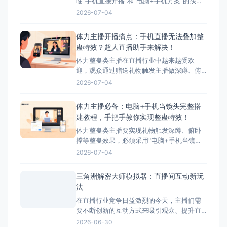
临"手机直接开播"和"电脑+手机方案"的抉
择。本文将详细对比这两种模式的优缺点，
2026-07-04
并为您推荐最适合体力主播的方案——搭配
超人直播助手的电脑+手机方案。 ## 两种开
体力主播开播痛点：手机直播无法叠加整
播模式简介 ### 模式一：手机直接开播 这
蛊特效？超人直播助手来解决！
是最简单、最常用的开播方式，主播直接使
体力整蛊类主播在直播行业中越来越受欢
迎，观众通过赠送礼物触发主播做深蹲、俯
卧撑等体力动作，互动性极强。然而，这类
2026-07-04
主播在开播时面临着一个致命问题：手机直
播无法叠加第三方整蛊特效。本文将深入分
体力主播必备：电脑+手机当镜头完整搭
析这一痛点，并为您提供完美解决方案——
建教程，手把手教你实现整蛊特效！
超人直播助手。 &nbsp; ## 体力主播面临的
体力整蛊类主播要实现礼物触发深蹲、俯卧
核心痛点 &nbs
撑等整蛊效果，必须采用"电脑+手机当镜
头"的组合方案。本文将手把手教您完成整个
2026-07-04
搭建流程，让您轻松实现直播整蛊特效。 搭
建前的准备工作 硬件准备 电脑：Windows
三角洲解密大师模拟器：直播间互动新玩
系统，配置建议：Intel i5以上处理器、8GB
法
以上内存、独立显卡 手机：支
在直播行业竞争日益激烈的今天，主播们需
要不断创新的互动方式来吸引观众、提升直
播间氛围。三角洲解密大师模拟器作为一款
2026-06-30