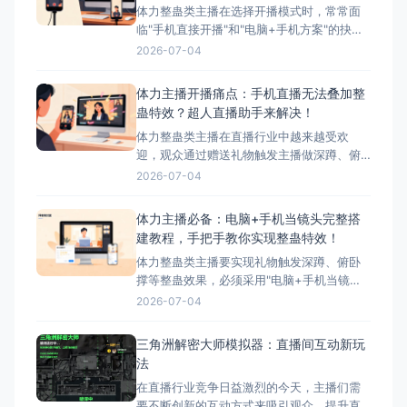
体力整蛊类主播在选择开播模式时，常常面
临"手机直接开播"和"电脑+手机方案"的抉
择。本文将详细对比这两种模式的优缺点，
2026-07-04
并为您推荐最适合体力主播的方案——搭配
超人直播助手的电脑+手机方案。 ## 两种开
体力主播开播痛点：手机直播无法叠加整
播模式简介 ### 模式一：手机直接开播 这
蛊特效？超人直播助手来解决！
是最简单、最常用的开播方式，主播直接使
体力整蛊类主播在直播行业中越来越受欢
迎，观众通过赠送礼物触发主播做深蹲、俯
卧撑等体力动作，互动性极强。然而，这类
2026-07-04
主播在开播时面临着一个致命问题：手机直
播无法叠加第三方整蛊特效。本文将深入分
体力主播必备：电脑+手机当镜头完整搭
析这一痛点，并为您提供完美解决方案——
建教程，手把手教你实现整蛊特效！
超人直播助手。 &nbsp; ## 体力主播面临的
体力整蛊类主播要实现礼物触发深蹲、俯卧
核心痛点 &nbs
撑等整蛊效果，必须采用"电脑+手机当镜
头"的组合方案。本文将手把手教您完成整个
2026-07-04
搭建流程，让您轻松实现直播整蛊特效。 搭
建前的准备工作 硬件准备 电脑：Windows
三角洲解密大师模拟器：直播间互动新玩
系统，配置建议：Intel i5以上处理器、8GB
法
以上内存、独立显卡 手机：支
在直播行业竞争日益激烈的今天，主播们需
要不断创新的互动方式来吸引观众、提升直