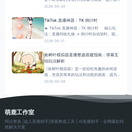
播间氛围。三角洲解密大师模拟器作为一款
2026-06-30
专为直播间设计的互动游戏工具，正成为越
来越多主播提升互动性的秘密武器。它不仅
TikTok 直播神器：TK 倒计时
能够增加直播的趣味性，还能有效延长观众
🔥 TikTok 直播神器：TK 倒计时 核心玩
停留时间，提升直播间的活跃度和收益。 什
法：直播间收礼物 → 倒计时自动加时。观众
么是三角洲解密大师模拟器？
刷得越猛，直播/挑战时间越长！完美适配
2026-06-21
OBS 绿幕抠像。 ⚙️ 功能清单详解 📡 1.
弹幕与数据连接 ✅ 一键连接：无缝对接
捡树叶模拟器直播整蛊搭建指南：弹幕互
TikTok 直
动玩法解析
《捡树叶模拟器》是一款轻松有趣的休闲游
戏，凭借其简单的玩法和治愈的画面，成为
了直播整蛊玩法的新选择。今天就来详细介
2026-06-08
绍捡树叶模拟器直播整蛊的搭建方法和互动
玩法。 游戏简介 《捡树叶模拟器》是一款休
闲模拟游戏，玩家需要在美丽的森林中收集
各种树叶。游戏画面精美，玩法简单，非常
适合直播整蛊玩法。观众可以
萌鹿工作室
阿比整蛊 |超人直播助手|弹幕整蛊工具 | AI直播助手 - 全网爆款特
效解决方案